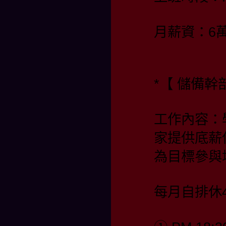
月薪資：6
*【 儲備幹部
工作內容：
家提供底薪
為目標參與
每月自排休4