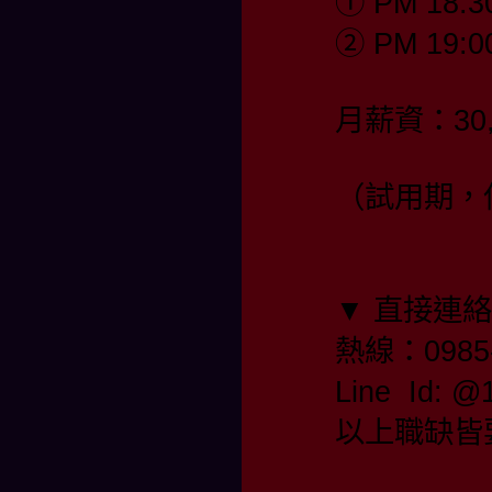
① PM 18:3
② PM 19:0
月薪資：30,
（試用期，保
▼ 直接連
熱線：0985-
Line  Id
以上職缺皆