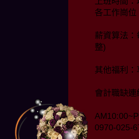
上班時間：
各工作崗位
薪資算法：
整)
其他福利：
會計職缺連
AM10:00~P
0970-025-