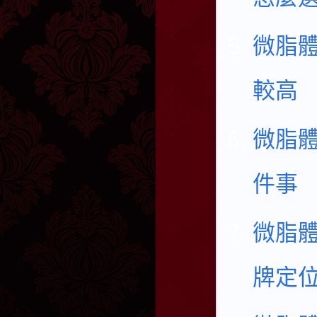
微脂
較高
微脂體
件事
微脂
牌定