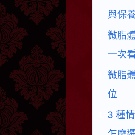
與保
微脂體
一次
微脂
位
3 種
怎麼