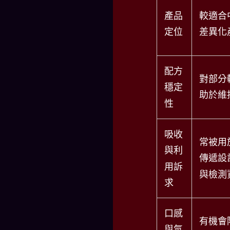
產品
較適合
定位
差異化
配方
對部分
穩定
助於維
性
吸收
常被用
與利
傳遞設
用訴
與檢測
求
口感
有機會
與氣