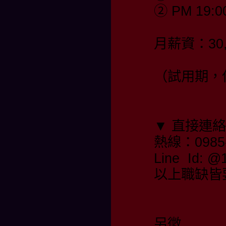
② PM 19:0
月薪資：30,
（試用期，保
▼ 直接連
熱線：0985-
Line Id:
以上職缺皆
另徵