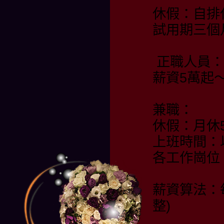
休假：自排
試用期三個
正職人員：
薪資5萬起
兼職：
休假：月休
上班時間：
各工作崗位
薪資算法：
整)