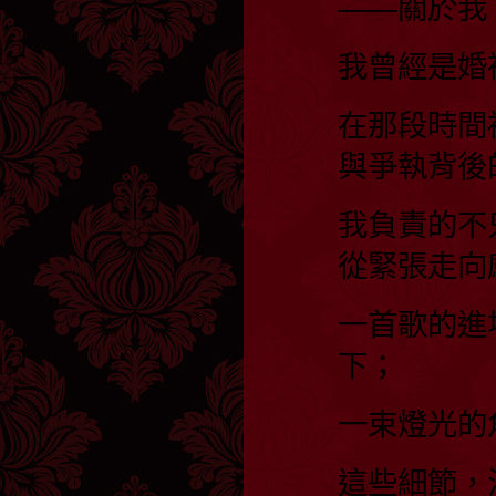
——關於我
我曾經是婚
在那段時間
與爭執背後
我負責的不
從緊張走向
一首歌的進
下；
一束燈光的
這些細節，