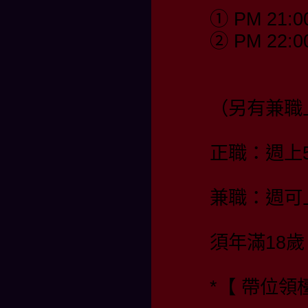
① PM 21:0
② PM 22:0
（另有兼職
正職：週上
兼職：週可
須年滿18歲
*【 帶位