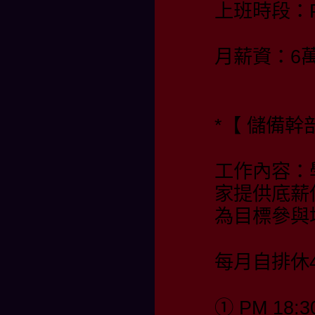
上班時段：PM 
月薪資：6
*【 儲備幹部
工作內容：
家提供底薪
為目標參與
每月自排休4
① PM 18:3