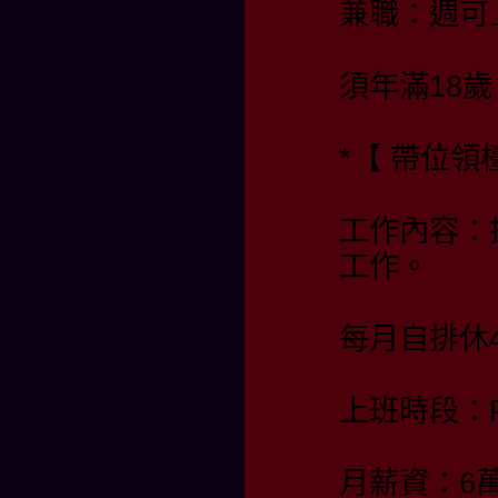
兼職：週可
須年滿18歲
*【 帶位
工作內容：
工作。
每月自排休4
上班時段：PM 
月薪資：6