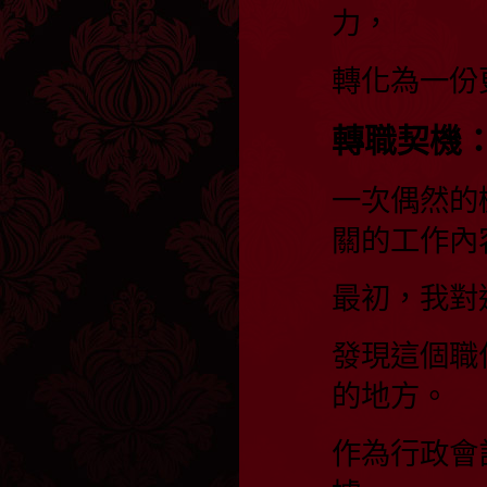
力，
轉化為一份
轉職契機
一次偶然的
關的工作內
最初，我對
發現這個職
的地方。
作為行政會