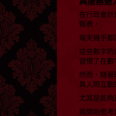
與服務魅
在行政會計
報表，
每天幾乎都
這些數字的
習慣了在數
然而，隨著
具人際互動
尤其是能夠
我開始思考