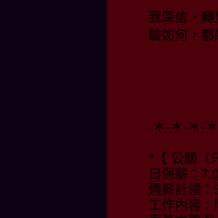
我深信，轉
驗如何，都
-＊-＊-＊-
*【 公關（
日保薪：7,0
週薪計領：55
工作內容：