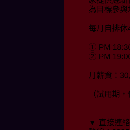
家提供底薪
為目標參與
每月自排休4
① PM 18:3
② PM 19:0
月薪資：30,
（試用期，保
▼ 直接連