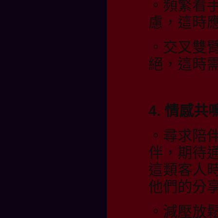
。頻繁看
慮，這時
。交叉雙
絕，這時
4. 情感
。尋求陪
伴，期待
這類客人
他們的分
。減壓放