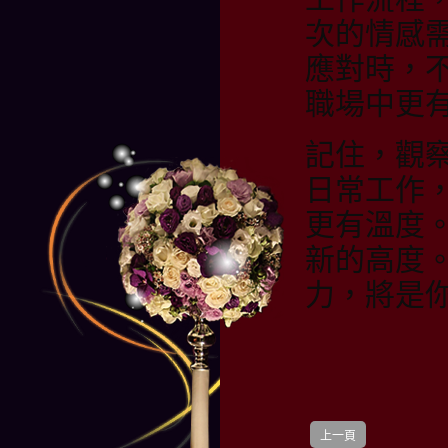
次的情感
應對時，
職場中更
記住，觀
日常工作
更有溫度
新的高度
力，將是
上一頁