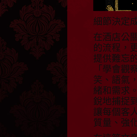
細節決定
在酒店公
的流程，
提供難忘
「學會觀
笑、語氣
緒和需求
銳地捕捉
讓每個客
質量、強