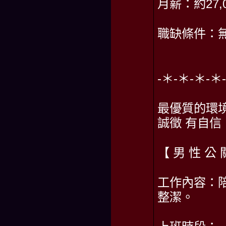
月薪：約27,0
職缺條件：
-＊-＊-＊-
最優質的環
誠徵 有自信
【 男 性 公 
工作內容：
整潔。