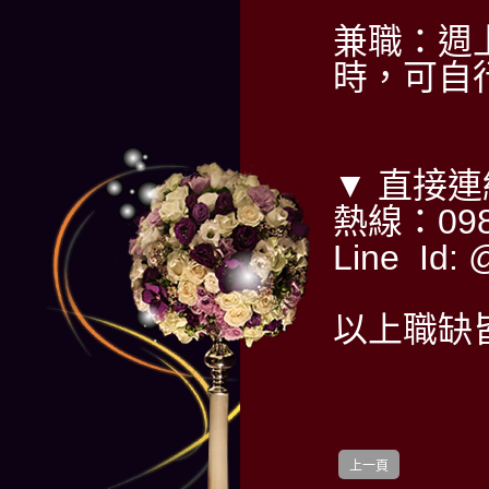
兼職：週
時，可自
▼ 直接
熱線：098
Line Id
以上職缺
上一頁