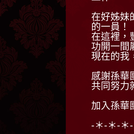
在好姊妹
的一員！
在這裡，
功開一間
現在的我
感謝孫華
共同努力
加入孫華
-＊-＊-＊