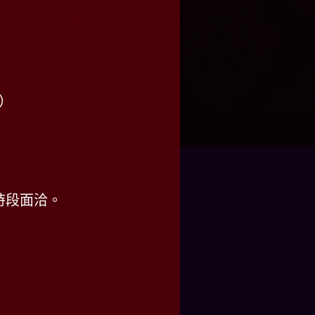
放）
時段面洽。