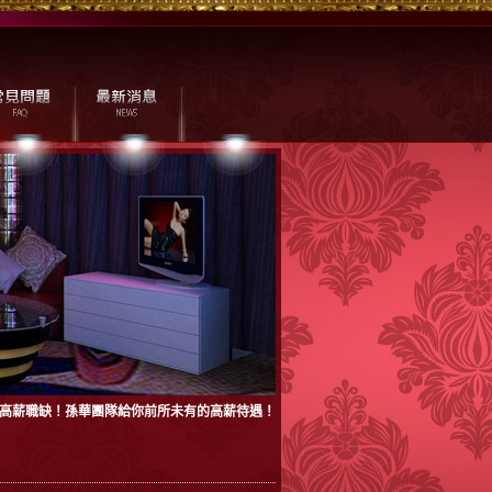
隊：高薪職缺！孫華團隊給你前所未有的高薪待遇！