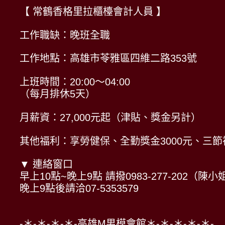
【 常鶴香格里拉櫃檯會計人員 】
工作職缺：晚班全職
工作地點：高雄市苓雅區四維二路353號
上班時間：20:00～04:00
（每月排休5天）
月薪資：27,000元起（津貼、獎金另計）
其他福利：享勞健保、全勤獎金3000元、三
▼ 連絡窗口
早上10點~晚上9點 請撥0983-277-202（陳小
晚上9點後請洽07-5353579
-＊-＊-＊-＊-高雄M男模會館＊-＊-＊-＊-＊-