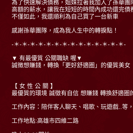
為了快速解決債務，姐妹拉著我加入了孫華團
高額的薪水，讓我在短短的時間內成功還完債
不僅如此，我還順利為自己買了一台新車
感謝孫華團隊，成為我人生中的轉捩點！
-＊-＊-＊-＊-＊-＊-＊-＊-＊-＊-＊-＊-＊-＊-
▼ 有最優質 公關職缺 喔▼
誠徴想賺錢，轉換「更好舒適圈」的優質美女
【 女 性 公 關 】
最優質的環境 誠徵有自信 想賺錢 轉換舒適圈
工作內容：陪伴客人聊天、唱歌、玩遊戲..等
工作地點:高雄市四維二路