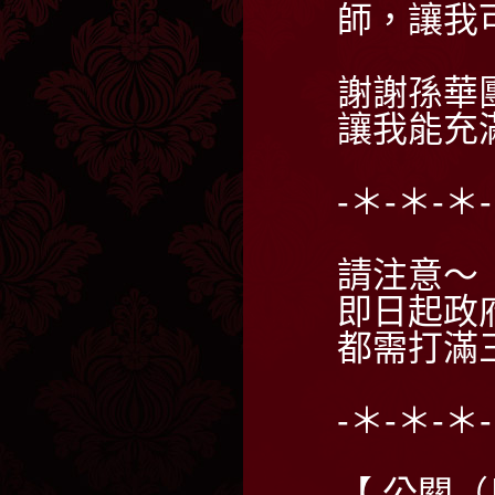
師，讓我
謝謝孫華
讓我能充
-＊-＊-＊
請注意～
即日起政
都需打滿
-＊-＊-＊
【 公關