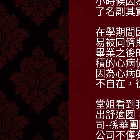
小時候因
了名副其
在學期間
易被同儕
畢業之後
積的心病
因為心病
不自在，
堂姐看到
出舒適圈
司-孫華團
公司不僅