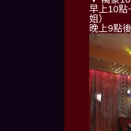
早上10點~
姐）
晚上9點後請